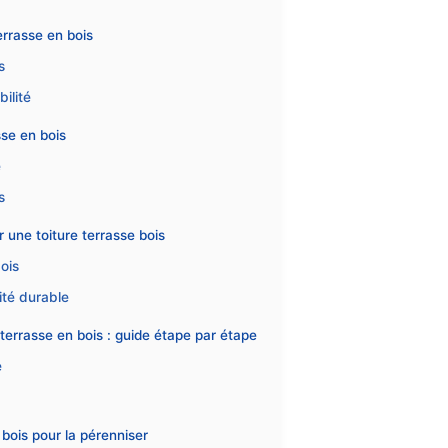
errasse en bois
s
ilité
sse en bois
é
s
 une toiture terrasse bois
ois
ité durable
terrasse en bois : guide étape par étape
é
 bois pour la pérenniser