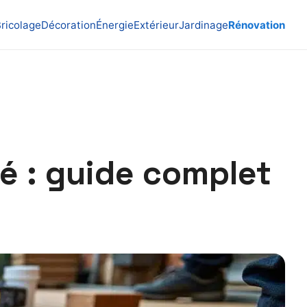
ricolage
Décoration
Énergie
Extérieur
Jardinage
Rénovation
té : guide complet