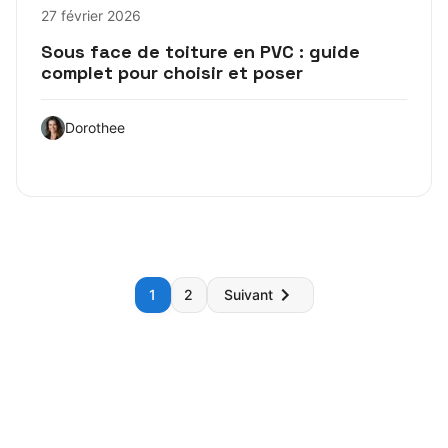
27 février 2026
Sous face de toiture en PVC : guide
complet pour choisir et poser
Dorothee
Pagination
1
2
Suivant
des
publications