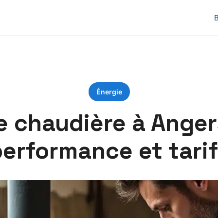
B
Énergie
e chaudière à Angers
erformance et tari