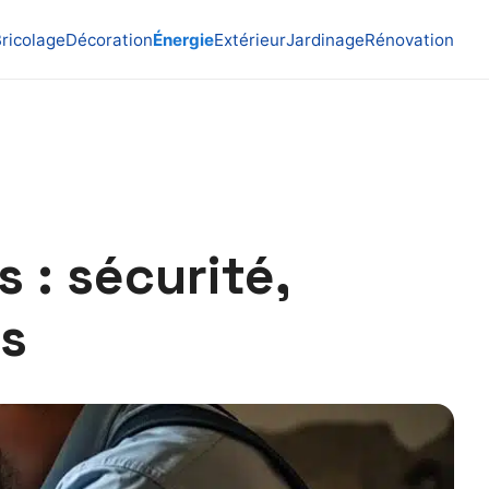
ricolage
Décoration
Énergie
Extérieur
Jardinage
Rénovation
 : sécurité,
fs