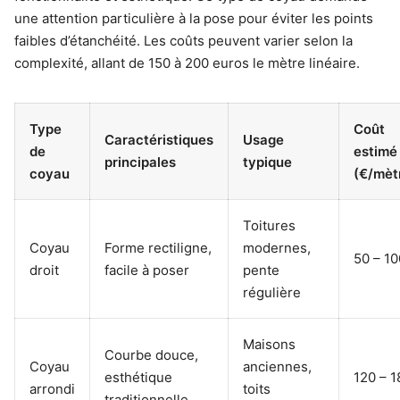
une attention particulière à la pose pour éviter les points
faibles d’étanchéité. Les coûts peuvent varier selon la
complexité, allant de 150 à 200 euros le mètre linéaire.
Type
Coût
Caractéristiques
Usage
de
estimé
principales
typique
coyau
(€/mèt
Toitures
Coyau
Forme rectiligne,
modernes,
50 – 10
droit
facile à poser
pente
régulière
Maisons
Courbe douce,
Coyau
anciennes,
esthétique
120 – 1
arrondi
toits
traditionnelle