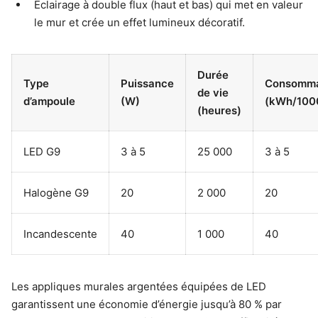
Éclairage à double flux (haut et bas) qui met en valeur
le mur et crée un effet lumineux décoratif.
Durée
Type
Puissance
Consomma
de vie
d’ampoule
(W)
(kWh/100
(heures)
LED G9
3 à 5
25 000
3 à 5
Halogène G9
20
2 000
20
Incandescente
40
1 000
40
Les appliques murales argentées équipées de LED
garantissent une économie d’énergie jusqu’à 80 % par